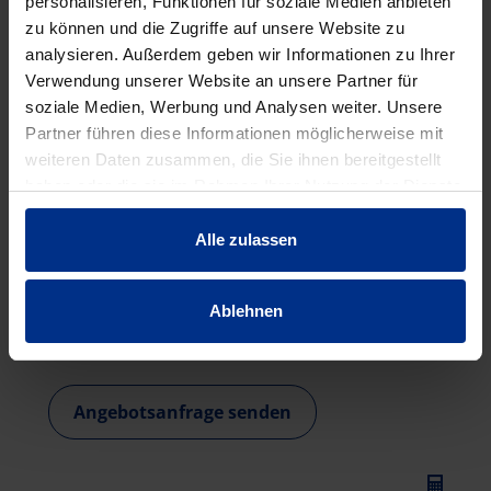
personalisieren, Funktionen für soziale Medien anbieten
zu können und die Zugriffe auf unsere Website zu
analysieren. Außerdem geben wir Informationen zu Ihrer
Verwendung unserer Website an unsere Partner für
soziale Medien, Werbung und Analysen weiter. Unsere
Partner führen diese Informationen möglicherweise mit
weiteren Daten zusammen, die Sie ihnen bereitgestellt
haben oder die sie im Rahmen Ihrer Nutzung der Dienste
gesammelt haben.
Alle zulassen
ANGEBOTSSERVICE
Wir erstellen Ihnen gerne ein unverbindliches
Ablehnen
Angebot zu unseren Lösungen & Produkten!
Angebotsanfrage senden