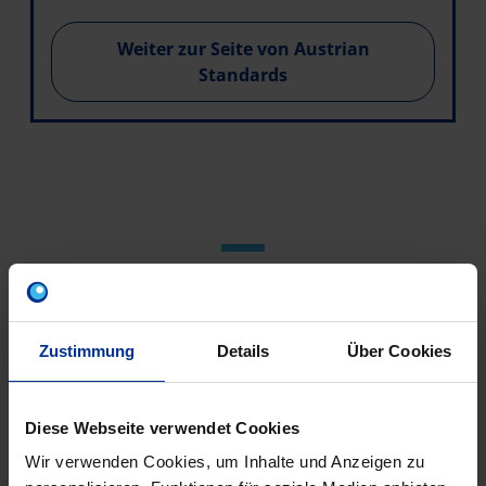
Weiter zur Seite von Austrian
Standards
KONTAKT
Haben Sie eine technische Frage zu unseren
Produkten? Oder möchten Sie ein Angebot erhalten?
Zustimmung
Details
Über Cookies
Kontaktieren Sie uns!
Diese Webseite verwendet Cookies
Wir verwenden Cookies, um Inhalte und Anzeigen zu