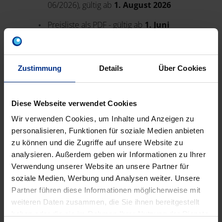
06/2026), gültig ab
1. August 2026
Preisliste als PDF
- gültig ab
1. Juni
2026
(enthält Preisanpassungen im
Bereich Gebäudetechnik und
Bewässerung)
Zustimmung
Details
Über Cookies
Bruttopreisliste als XLSX
- gültig ab
1.
Juni 2026
Datanorm .101
- Neuanlage, gültig ab
Diese Webseite verwendet Cookies
1. Juni 2026
Wir verwenden Cookies, um Inhalte und Anzeigen zu
Datanorm .102
- Änderungssatz (zu
personalisieren, Funktionen für soziale Medien anbieten
05/2026), gültig ab
1. Juni 2026
zu können und die Zugriffe auf unsere Website zu
analysieren. Außerdem geben wir Informationen zu Ihrer
Verwendung unserer Website an unsere Partner für
soziale Medien, Werbung und Analysen weiter. Unsere
Partner führen diese Informationen möglicherweise mit
weiteren Daten zusammen, die Sie ihnen bereitgestellt
haben oder die sie im Rahmen Ihrer Nutzung der Dienste