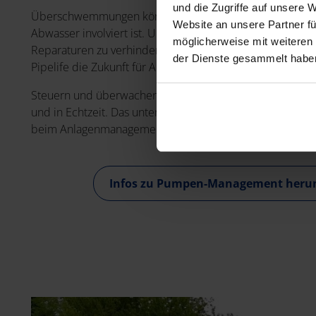
und die Zugriffe auf unsere 
Überschwemmungen können schweren Schäden verursac
Website an unsere Partner fü
Abwasser involviert ist. Um teure und zeitaufwändige Sa
möglicherweise mit weiteren
Reparaturen zu verhindern, sind ferngesteuerte, intelli
der Dienste gesammelt habe
Pipelife die Zukunft für Abwasser-, Regenwasser- und 
Steuern und überwachen Sie mit der intelligenten Lösu
und in Echtzeit. Das unterstützt Sie nicht nur im operati
beim Anlagenmanagement und der Planung.
Infos zu Pumpen-Management heru