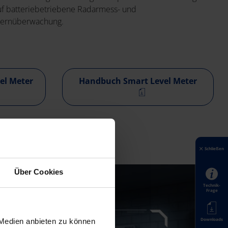
uf batteriebetriebene Radarmess- und
Fernüberwachung.
el Meter
Handbuch Smart Level Meter
Schließen
Über Cookies
Technik-
Frage
Downloads
 Medien anbieten zu können