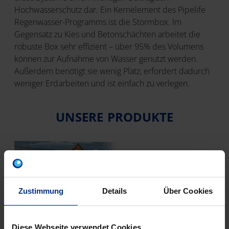
Hochwasserschutz dar. Ein Kernelement des Pipelife
Regenwasser-Programms ist die Stormbox. Im
Gegensatz zu Kies und Betonschächten arbeitet die
robuste Box sehr effizient – über 95% des Volumens
können zur Aufnahme von Wasser genutzt werden.
Außerdem benötigt sie wenig Platz, erfordert dadurch
weniger Erdarbeiten und ist einfach zu verlegen.
UNSERE PRODUKTE
Zustimmung
Details
Über Cookies
Diese Webseite verwendet Cookies