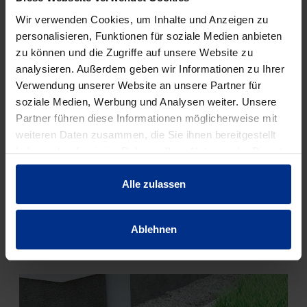
Wir verwenden Cookies, um Inhalte und Anzeigen zu
personalisieren, Funktionen für soziale Medien anbieten
zu können und die Zugriffe auf unsere Website zu
STORMBOX &
analysieren. Außerdem geben wir Informationen zu Ihrer
VORREINIGUNGSSCHÄCHTE
Verwendung unserer Website an unsere Partner für
soziale Medien, Werbung und Analysen weiter. Unsere
Bei allen Objekten – vom Einfamilienhaus über
Partner führen diese Informationen möglicherweise mit
Wohngebäude bis zu großen Industriebauten –
weiteren Daten zusammen, die Sie ihnen bereitgestellt
kann das anfallende Regenwasser von Dachflächen
haben oder die sie im Rahmen Ihrer Nutzung der Dienste
und Terrassen gezielt abgeleitet, gefiltert und in
gesammelt haben.
der Stormbox aufgefangen werden. Von hier
Alle zulassen
versickert es langsam oder aber es kann zum
Gießen genutzt werden, wenn die Boxen mit Folie
ummantelt werden.
Ablehnen