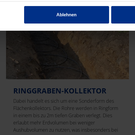
Ablehnen
RINGGRABEN-KOLLEKTOR
Dabei handelt es sich um eine Sonderform des
Flächenkollektors. Die Rohre werden in Ringform
in einem bis zu 2m tiefen Graben verlegt. Dies
erlaubt mehr Erdvolumen bei weniger
Aushubvolumen zu nutzen, was insbesonders bei