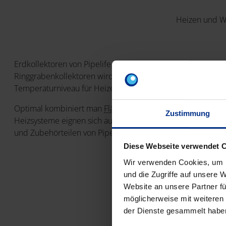
Heizen und Wa
Erdkollektoren von Pipelife nutzen die im Erdreich gespe
Ringgrabenkollektoren wird dem Erdreich Wärme entzogen,
Temperaturniveau für Heizen und Warmwasser nutzbar ge
Optimal kombiniert man
Flächenheizungssysteme
und Erdw
Zustimmung
Heizsysteme eignen sich auch für die Kühlung im Sommer
und Zubehörteilen von Pipelife.
Diese Webseite verwendet 
Wir verwenden Cookies, um I
und die Zugriffe auf unsere 
Website an unsere Partner fü
möglicherweise mit weiteren
der Dienste gesammelt habe