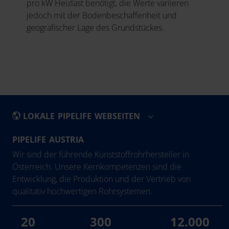
pro kW Heizlast benötigt, die Werte variieren
jedoch mit der Bodenbeschaffenheit und
geografischer Lage des Grundstückes.
LOKALE PIPELIFE WEBSEITEN
PIPELIFE AUSTRIA
België - Nederlands
Eesti
Wir sind der führende Kunststoffrohrhersteller in
Belgique - Français
Ελλάδα
Österreich. Unsere Kernkompetenzen sind die
Entwicklung, die Produktion und der Vertrieb von
Bosna i Hercegovina
Hrvatska
qualitativ hochwertigen Rohrsystemen.
България
Ireland
Česká Republika
Latvija
20
300
12.000