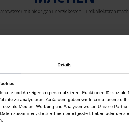
rmwasser mit niedrigen Energiekosten – Erdkollektoren mach
icherte Wärme zum Heizen von Einfamilienhäusern und größere
 mittels einer Wärmepumpe wird der Sole aus den Kollektorle
macht.
ärme - bei geringen Heizkosten und Einsparung von Emissonen
Details
: Dem Wohraum wird Wärme entzogen und an das Erdreich abgeg
Cookies
nhalte und Anzeigen zu personalisieren, Funktionen für soziale
Website zu analysieren. Außerdem geben wir Informationen zu I
UNSERE PRODUKTE
r soziale Medien, Werbung und Analysen weiter. Unsere Partner
 Daten zusammen, die Sie ihnen bereitgestellt haben oder die s
n.