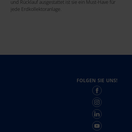
und Rücklauf ausgestattet ist sie ein Must-Have für
jede Erdkollektoranlage.
FOLGEN SIE UNS!
Force - English