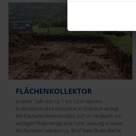
FLÄCHENKOLLEKTOR
In einer Tiefe von ca. 1 bis 1,5 m werden
Erdkollektorrohre horizontal im Erdreich verlegt.
Mit Flächenkollektoren lässt sich im Vergleich zur
verlegten Rohrmenge eine hohe Leistung erzielen.
Als Richtwert werden ca. 30m² freie Bodenfläche