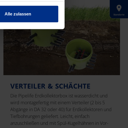
Alle zulassen
Standorte
VERTEILER & SCHÄCHTE
Die Pipelife Erdkollektorbox ist wasserdicht und
wird montagefertig mit einem Verteiler (2 bis 5
Abgänge in DA 32 oder 40) für Erdkollektoren und
Tiefbohrungen geliefert. Leicht, einfach
anzuschließen und mit Spül-Kugelhähnen in Vor-