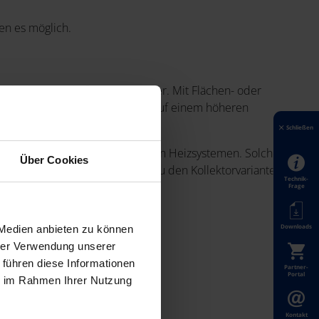
en es möglich.
n Objekten sowie für Warmwasser. Mit Flächen- oder
itungen Energie entzogen und auf einem höheren
Schließen
 im Vergleich zu herkömmlichen Heizsystemen. Solche
Über Cookies
eben. Lesen Sie unten mehr zu den Kollektorvarianten
Technik-
Frage
Downloads
 Medien anbieten zu können
hrer Verwendung unserer
 führen diese Informationen
Partner-
Portal
ie im Rahmen Ihrer Nutzung
Kontakt