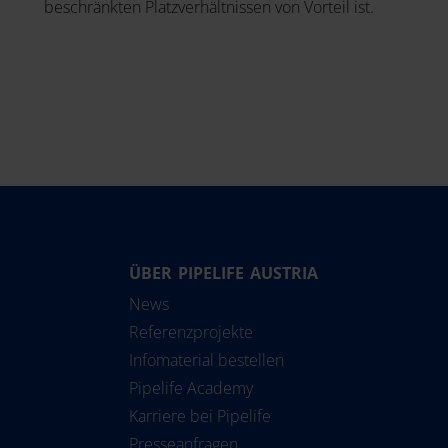
beschränkten Platzverhältnissen von Vorteil ist.
ÜBER PIPELIFE AUSTRIA
Nederland
Srbija
Solu
News
Norge
Suomi
Referenzprojekte
Österreich
Sverige
Infomaterial bestellen
Polska
Türkiye
Pipelife Academy
Karriere bei Pipelife
România
United Kingdom
Presseanfragen