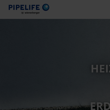
HE
ER