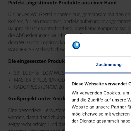
Perfekt abgestimmte Produkte aus einer Hand
Die neuen WC Gestelle sorgen nun, gemeinsam mit den eben
Rohren
, für ein modernes, perfekt aufeinander abgestimmt
Bauprojekt ist es entscheidend, dass keine Kompromisse b
die Abflussleitungen wurde das äußerst robuste und scha
dem WC Gestell optimal kombiniert werden kann und zur lan
RADOPRESS Mehrschichtverbundrohr-System für eine zuverl
Die eingesetzten Produkte im Überblick:
Zustimmung
33 FLUSH & FLOW WC Sets
MASTER 3 PLUS (DN/OD 50, 110 und 160, Kondensatleit
Diese Webseite verwendet 
RADOPRESS (DN/OD 20, 26 und 32)
Wir verwenden Cookies, um I
Großprojekt unter Zeitdruck
und die Zugriffe auf unsere 
Website an unsere Partner fü
Eine besondere Herausforderung bei dem Projekt: Der Zeit
möglicherweise mit weiteren
werden, damit der Schulbetrieb nicht gestört wird. Da ist e
der Dienste gesammelt habe
zeitgerecht erfolgt. Und das war dank der Hochbau-Logistik