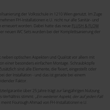
ilsanierung der Volksschule in 1210 Wien genutzt. Im Zuge
nehmen FH-Installationen e.U. nicht nur alle Sanitär- und
n erneuert worden. Dabei hatte das neue
FLUSH & FLOW
 der neuen WC Sets wurden bei der Komplettsanierung der
neben optischen Aspekten und Qualität vor allem mit
n von einer besonders einfachen Montage. Schraubköpfe
ätzlich sind alle Elemente, die fixiert, eingestellt oder
ei der Installation - und das ist gerade bei einem
eidender Faktor.
teilgarantie über 25 Jahre trägt zur langjährigen Nutzung
-Verhältnis stimmt: „
Ein weiterer Aspekt, der auf jeden Fall
, meint Fourough Ahmad von FH-Installationen e.U.