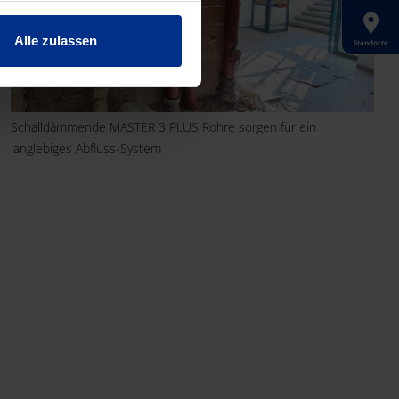
Alle zulassen
Standorte
Schalldämmende MASTER 3 PLUS Rohre sorgen für ein
langlebiges Abfluss-System