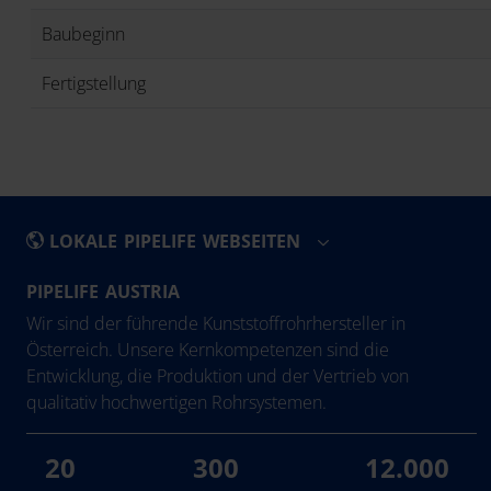
Baubeginn
Fertigstellung
LOKALE PIPELIFE WEBSEITEN
PIPELIFE AUSTRIA
België - Nederlands
Eesti
Wir sind der führende Kunststoffrohrhersteller in
Belgique - Français
Ελλάδα
Österreich. Unsere Kernkompetenzen sind die
Entwicklung, die Produktion und der Vertrieb von
Bosna i Hercegovina
Hrvatska
qualitativ hochwertigen Rohrsystemen.
България
Ireland
Česká Republika
Latvija
20
300
12.000
Danmark
Lietuva