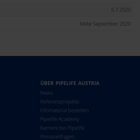
6.7.2020
Mitte September 2020
ÜBER PIPELIFE AUSTRIA
Nederland
Srbija
Solu
News
Norge
Suomi
Referenzprojekte
Österreich
Sverige
Infomaterial bestellen
Polska
Türkiye
Pipelife Academy
Karriere bei Pipelife
România
United Kingdom
Presseanfragen
Slovensko
Pipelife International