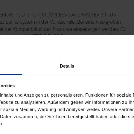
falls installierten
RADOPRESS
sowie
MASTER 3 PLUS
es Sanitärsystem in der Volksschule. Bei einem so großen
ei der Kompatibilität der Produkte eingegangen werden. Für
lldämmende MASTER 3 PLUS System eingesetzt, welches mit
gjährigen Nutzung beiträgt. Zusätzlich sorgt das
ässig dichte Kalt-Warmwasserinstallation.
Details
ung in DN/OD32)
Cookies
nhalte und Anzeigen zu personalisieren, Funktionen für soziale
Website zu analysieren. Außerdem geben wir Informationen zu I
r soziale Medien, Werbung und Analysen weiter. Unsere Partner
druck. Die Arbeiten konnten nur in den Ferien durchgeführt
 Daten zusammen, die Sie ihnen bereitgestellt haben oder die s
s besonders wichtig, dass die Bereitstellung der Produkte
n.
 absolut kein Problem: Die Lieferung erfolgte jeweils am