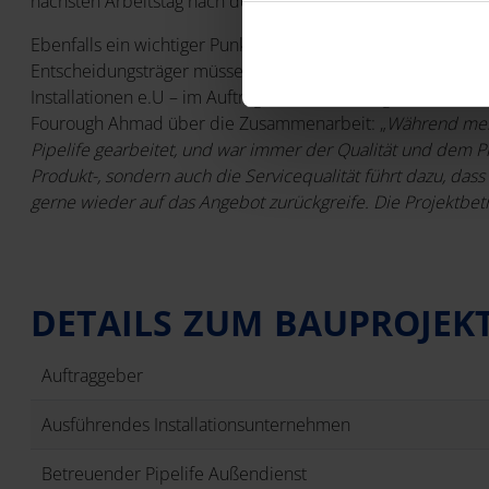
nächsten Arbeitstag nach der Bestellung vom Pipelife Zentra
Ebenfalls ein wichtiger Punkt, um ein Großprojekt wie die Sa
Entscheidungsträger müssen gut zusammenarbeiten. Für di
Installationen e.U – im Auftrag der MA 34 - eng mit dem
Fourough Ahmad über die Zusammenarbeit: „
Während mein
Pipelife gearbeitet, und war immer der Qualität und dem Pr
Produkt-, sondern auch die Servicequalität führt dazu, d
gerne wieder auf das Angebot zurückgreife. Die Projektbetr
DETAILS ZUM BAUPROJEK
Auftraggeber
Ausführendes Installationsunternehmen
Betreuender Pipelife Außendienst