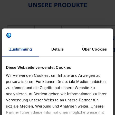
UNSERE PRODUKTE
PE
FORMSTÜCKE
MAUER-
HYDRAN
DRUCKROHRE
DURCHFÜHRUNG
&
Egal, ob
SCHIEBE
Zustimmung
Details
Über Cookies
Für den
Mit einer
es sich
Das
Hausansc
hochwerti
um ein
umfangrei
hluss
gen
Einfamilie
Diese Webseite verwendet Cookies
che
kommen
Abdichtun
nhaus,
Wir verwenden Cookies, um Inhalte und Anzeigen zu
Programm
vor allem
g bleibt
einen
personalisieren, Funktionen für soziale Medien anbieten
an Hawle-
Druckrohr
die
Industrieb
zu können und die Zugriffe auf unsere Website zu
Armature
e aus
Rohrdurc
au oder
analysieren. Außerdem geben wir Informationen zu Ihrer
n und
Polyethyle
hführung
eine
Verwendung unserer Website an unsere Partner für
Hydrante
n (PE 80)
durch die
ganze
soziale Medien, Werbung und Analysen weiter. Unsere
n wird
zum
Kellerwan
Wohnhaus
Partner führen diese Informationen möglicherweise mit
praktisch
Einsatz.
d auch
anlage