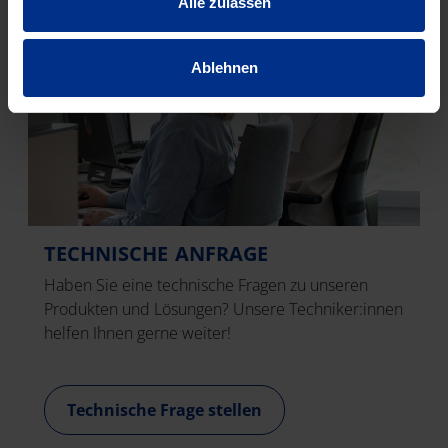
Alle zulassen
Ablehnen
TECHNISCHE ANFRAGE
Haben Sie eine technische Fragen zu unseren
Produkten und Lösungen? Unsere Techniker:innen
helfen Ihnen gerne weiter!
Technische Frage stellen