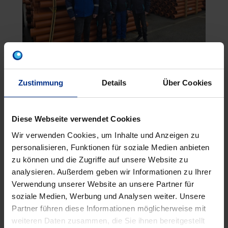
Anschrift:
Zustimmung
Details
Über Cookies
Wolfenberger Straße 3
3100 St. Pölten/Spratzern
Diese Webseite verwendet Cookies
Wir verwenden Cookies, um Inhalte und Anzeigen zu
Telefon:
02742 / 735 61
personalisieren, Funktionen für soziale Medien anbieten
E-Mail:
office.stpoelten@pipelife.com
zu können und die Zugriffe auf unsere Website zu
analysieren. Außerdem geben wir Informationen zu Ihrer
Niederlassungsleitung:
Hr. Andreas Müller
Verwendung unserer Website an unsere Partner für
Öffnungszeiten ab 2. März 2026:
soziale Medien, Werbung und Analysen weiter. Unsere
Partner führen diese Informationen möglicherweise mit
Montag bis Donnerstag: 7:00 - 16:30 Uhr
weiteren Daten zusammen, die Sie ihnen bereitgestellt