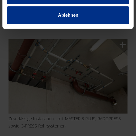
Ablehnen
In den 4 Blöcken der Wohnhausanlage in Perg kommen
Pipelife Gebäudetechnik Systeme zum Einsatz.
Zuverlässige Installation - mit MASTER 3 PLUS, RADOPRESS
sowie C-PRESS Rohrsystemen