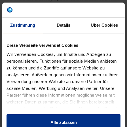
von Wasser-, Abfluss- sowie Heiz- und Kühlsystemen.
Kurz gesagt: Für die gesamte haustechnische
Installation. Und das aus einer Hand. „
Mit den
Produkten von Pipelife können wir die gesamte
Zustimmung
Details
Über Cookies
Haustechnik-Installation ausführen. Wir vertrauen seit
Jahren auf die Produkte und den Service von Pipelife,
Diese Webseite verwendet Cookies
daher fiel auch beim Projekt in der Petschlgasse die
Wahl leicht.
“, berichtet Herr Ing. Steininger.
Wir verwenden Cookies, um Inhalte und Anzeigen zu
personalisieren, Funktionen für soziale Medien anbieten
zu können und die Zugriffe auf unsere Website zu
analysieren. Außerdem geben wir Informationen zu Ihrer
Verwendung unserer Website an unsere Partner für
soziale Medien, Werbung und Analysen weiter. Unsere
Partner führen diese Informationen möglicherweise mit
weiteren Daten zusammen, die Sie ihnen bereitgestellt
haben oder die sie im Rahmen Ihrer Nutzung der Dienste
gesammelt haben.
Alle zulassen