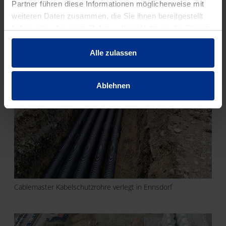
© VFI Oils for Life
Partner führen diese Informationen möglicherweise mit
weiteren Daten zusammen, die Sie ihnen bereitgestellt
haben oder die sie im Rahmen Ihrer Nutzung der Dienste
gesammelt haben.
© Fa. Oberklammer, Herr Wolfgang Brandstetter
Alle zulassen
Ablehnen
Cablemaster Kabelschutzrohre verlegt in Ennsdorf