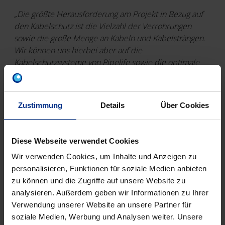
„Die größte Herausforderung am Projekt in Bezug auf
den Kabelschutz ist die Vielzahl der Verrohrungen
sowie die große Menge an Kabeln und Kabelsträngen.
Wir können uns hierbei aber auf die
Kabelschutzsysteme von Pipelife sowie die optimale
Betreuung verlassen.“
, berichtet Oberklammer. Für ihn
stellt die gute Zusammenarbeit einen wichtigen
Erfolgsfaktor bei diesem Projekt dar, sowohl mit dem
Zustimmung
Details
Über Cookies
Auftraggeber VFI als auch mit Pipelife.
Diese Webseite verwendet Cookies
Wir verwenden Cookies, um Inhalte und Anzeigen zu
personalisieren, Funktionen für soziale Medien anbieten
zu können und die Zugriffe auf unsere Website zu
analysieren. Außerdem geben wir Informationen zu Ihrer
Verwendung unserer Website an unsere Partner für
soziale Medien, Werbung und Analysen weiter. Unsere