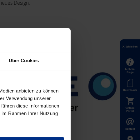
 neues Design.
Schließen
Über Cookies
Technik-
Frage
Downloads
 Medien anbieten zu können
hrer Verwendung unserer
 führen diese Informationen
Partner-
Portal
ie im Rahmen Ihrer Nutzung
Kontakt