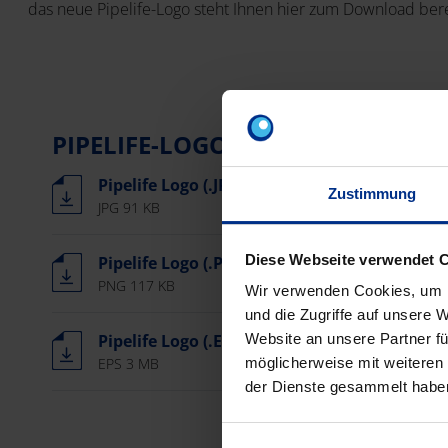
das neue Pipelife-Logo steht Ihnen hier zum Download bere
PIPELIFE-LOGO HERUNTERLADEN
Pipelife Logo (.JPG)
Zustimmung
JPG 91 KB
Diese Webseite verwendet 
Pipelife Logo (.PNG)
PNG 117 KB
Wir verwenden Cookies, um I
und die Zugriffe auf unsere 
Pipelife Logo (.EPS)
Website an unsere Partner fü
EPS 3 MB
möglicherweise mit weiteren
der Dienste gesammelt habe