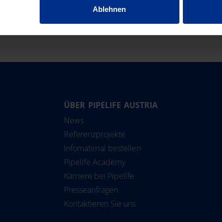
Ablehnen
ÜBER PIPELIFE AUSTRIA
Nederland
Srbija
Solu
News
Norge
Suomi
Referenzprojekte
Österreich
Sverige
Infomaterial bestellen
Polska
Türkiye
Pipelife Academy
Karriere bei Pipelife
România
United Kingdom
Presseanfragen
Slovensko
Pipelife International
Kontaktieren Sie uns
Slovenija