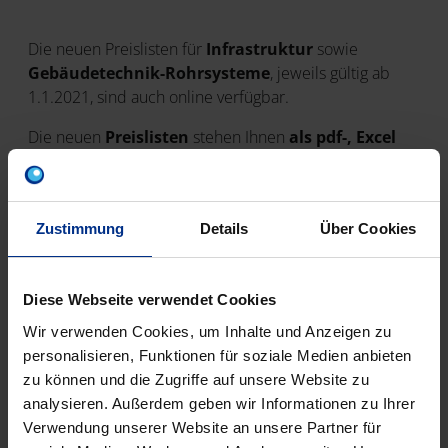
Die neuen Preislisten für
Infrastruktur
sowie
Gebäudetechnik-Rohrsysteme
, jeweils gültig ab
1.1.2021, sind auch online verfügbar.
Die neuen
Preislisten
stehen Ihnen
als pdf-, Excel
oder Datanorm-File (Bruttopreise)
zur Verfügung.
Die aktuellen Dateien finden Sie jederzeit in unserem
Download-Center
über die Textsuche oder mit dem
Zustimmung
Details
Über Cookies
Filter "Dokumentenart wählen - Preislisten".
Alle wichtigen Dokumente aus den Bereichen
Gebäudetechnik
und
Infrastruktur
- so auch die
Diese Webseite verwendet Cookies
Preislisten - finden Sie auch am Ende der jeweiligen
Wir verwenden Cookies, um Inhalte und Anzeigen zu
Übersichtsseiten.
personalisieren, Funktionen für soziale Medien anbieten
zu können und die Zugriffe auf unsere Website zu
analysieren. Außerdem geben wir Informationen zu Ihrer
Verwendung unserer Website an unsere Partner für