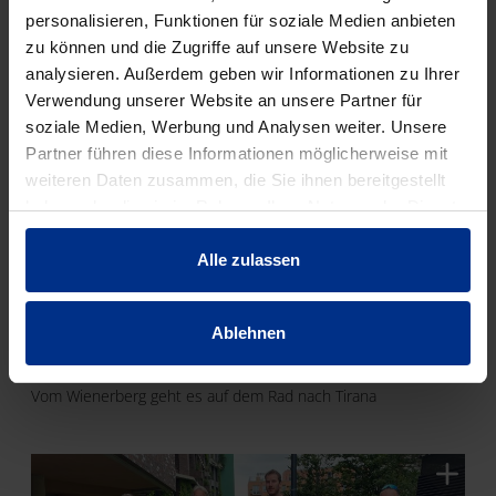
Charity Cycling Challenge, sowie auf Facebook, wo jede
personalisieren, Funktionen für soziale Medien anbieten
Etappe der Challenge "live" mitverfolgt werden kann:
zu können und die Zugriffe auf unsere Website zu
analysieren. Außerdem geben wir Informationen zu Ihrer
Verwendung unserer Website an unsere Partner für
soziale Medien, Werbung und Analysen weiter. Unsere
Partner führen diese Informationen möglicherweise mit
weiteren Daten zusammen, die Sie ihnen bereitgestellt
haben oder die sie im Rahmen Ihrer Nutzung der Dienste
gesammelt haben.
Alle zulassen
Ablehnen
Vom Wienerberg geht es auf dem Rad nach Tirana