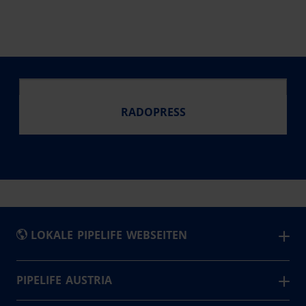
RADOPRESS
LOKALE PIPELIFE WEBSEITEN
België - Nederlands
PIPELIFE AUSTRIA
Wir sind der führende Kunststoffrohrhersteller in
Belgique - Français