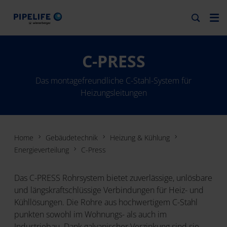
C-PRESS
Das montagefreundliche C-Stahl-System für
Heizungsleitungen
Home
Gebäudetechnik
Heizung & Kühlung
Energieverteilung
C-Press
Das C-PRESS Rohrsystem bietet zuverlässige, unlösbare
und längskraftschlüssige Verbindungen für Heiz- und
Kühllösungen. Die Rohre aus hochwertigem C-Stahl
punkten sowohl im Wohnungs- als auch im
Industriebau. Dank galvanischer Verzinkung sind sie