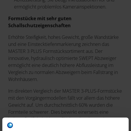
ermöglicht problemlos Kamerainspektionen.
Formstücke mit sehr guten
Schallschutzeigenschaften
Erhöhte Steifigkeit, hohes Gewicht, große Wandstärke
und eine Einstecktiefenmarkierung zeichnen das
MASTER 3 PLUS Formstücksortiment aus. Der
innovative, hydraulisch optimierte SWEPT Abzweiger
ermöglicht eine deutlich höhere Abflussleistung im
Vergleich zu normalen Abzweigern beim Fallstrang in
Wohnhäusern.
Im direkten Vergleich der MASTER 3-PLUS-Formstücke
mit den Vorgängermodellen fällt vor allem das höhere
Gewicht auf. Um durchschnittlich 60% wurden die
Formteile schwerer. Dies bewirkt einerseits eine
höhere Steifigkeitsklasse (SN4) und andererseits
ausgezeichnete Schalldämmeigenschaften. Auf die