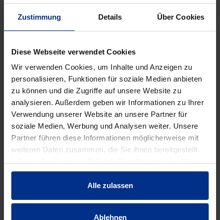
hervorragenden Schalldämmwerte spielt auch der
Slogan „Low noise – best choice“ an.
Zustimmung
Details
Über Cookies
Diese Webseite verwendet Cookies
Wir verwenden Cookies, um Inhalte und Anzeigen zu
personalisieren, Funktionen für soziale Medien anbieten
zu können und die Zugriffe auf unsere Website zu
analysieren. Außerdem geben wir Informationen zu Ihrer
Verwendung unserer Website an unsere Partner für
soziale Medien, Werbung und Analysen weiter. Unsere
Partner führen diese Informationen möglicherweise mit
weiteren Daten zusammen, die Sie ihnen bereitgestellt
haben oder die sie im Rahmen Ihrer Nutzung der Dienste
gesammelt haben.
Alle zulassen
Ablehnen