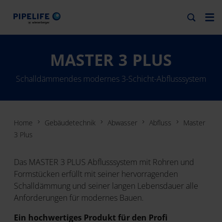
MASTER 3 PLUS
Schalldämmendes modernes 3-Schicht-Abflusssystem
Home
Gebäudetechnik
Abwasser
Abfluss
Master
3 Plus
Das MASTER 3 PLUS Abflusssystem mit Rohren und
Formstücken erfüllt mit seiner hervorragenden
Schalldämmung und seiner langen Lebensdauer alle
Anforderungen für modernes Bauen.
Ein hochwertiges Produkt für den Profi