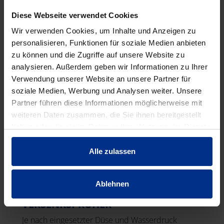
Wasserdruck erreichen die Versenkregner
Diese Webseite verwendet Cookies
Wurfweiten zwischen 8 und 27,5 Metern. Ideal für
größere Rasenflächen.
Wir verwenden Cookies, um Inhalte und Anzeigen zu
personalisieren, Funktionen für soziale Medien anbieten
zu können und die Zugriffe auf unsere Website zu
analysieren. Außerdem geben wir Informationen zu Ihrer
Verwendung unserer Website an unsere Partner für
soziale Medien, Werbung und Analysen weiter. Unsere
Partner führen diese Informationen möglicherweise mit
weiteren Daten zusammen, die Sie ihnen bereitgestellt
haben oder die sie im Rahmen Ihrer Nutzung der Dienste
gesammelt haben.
Alle zulassen
Ablehnen
VERSENKSPRÜHER
Je nach eingesetzter Düse und Wasserdruck