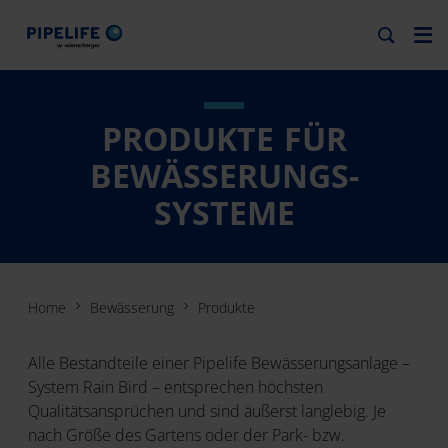
PRODUKTE FÜR
BEWÄSSERUNGS-
SYSTEME
Home
Bewässerung
Produkte
Alle Bestandteile einer Pipelife Bewässerungsanlage –
System Rain Bird – entsprechen höchsten
Qualitätsansprüchen und sind äußerst langlebig. Je
nach Größe des Gartens oder der Park- bzw.